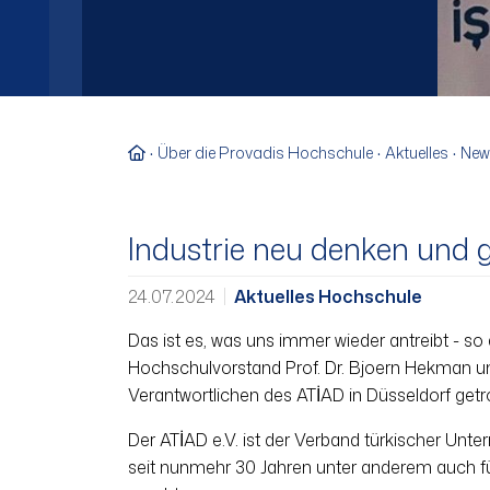
Zur Startseite
Über die Provadis Hochschule
Aktuelles
New
Industrie neu denken und
24.07.2024
Aktuelles Hochschule
Das ist es, was uns immer wieder antreibt - s
Hochschulvorstand Prof. Dr. Bjoern Hekman un
Verantwortlichen des ATİAD in Düsseldorf getr
Der ATİAD e.V. ist der Verband türkischer Unter
seit nunmehr 30 Jahren unter anderem auch fü